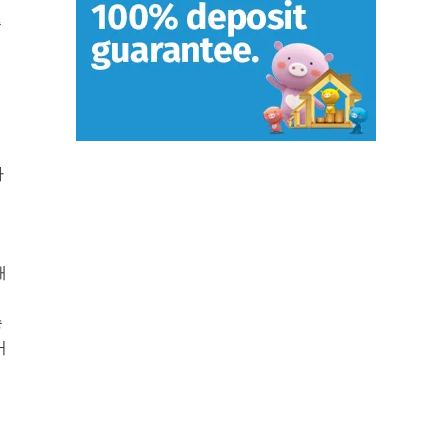
준
대
하
래
승
거