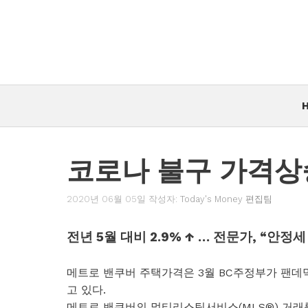
컨
텐
츠
로
건
너
뛰
기
코로나 불구 가격상
2020년 06월 05일
작성자:
Today's Money 편집팀
전년 5월 대비 2.9% ↑ … 전문가, “안정
메트로 밴쿠버 주택가격은 3월 BC주정부가 팬데
고 있다.
메트로 밴쿠버의 멀티리스팅서비스(MLS®) 거래를