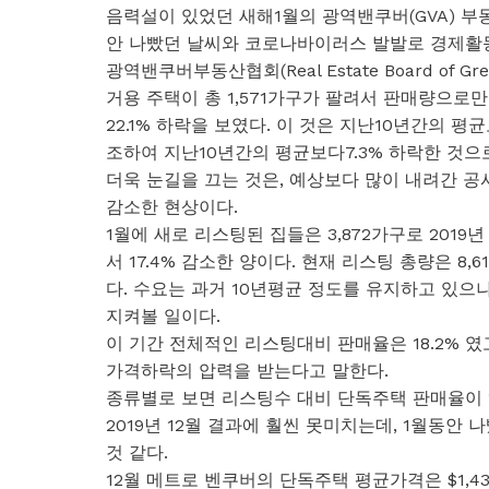
음력설이 있었던 새해1월의 광역밴쿠버(GVA) 부동
안 나빴던 날씨와 코로나바이러스 발발로 경제활동
광역밴쿠버부동산협회(Real Estate Board of Gre
거용 주택이 총 1,571가구가 팔려서 판매량으로만 
22.1% 하락을 보였다. 이 것은 지난10년간의 평
조하여 지난10년간의 평균보다7.3% 하락한 것으
더욱 눈길을 끄는 것은, 예상보다 많이 내려간 
감소한 현상이다.
1월에 새로 리스팅된 집들은 3,872가구로 2019년
서 17.4% 감소한 양이다. 현재 리스팅 총량은 8,6
다. 수요는 과거 10년평균 정도를 유지하고 있
지켜볼 일이다.
이 기간 전체적인 리스팅대비 판매율은 18.2% 
가격하락의 압력을 받는다고 말한다.
종류별로 보면 리스팅수 대비 단독주택 판매율이 11.
2019년 12월 결과에 훨씬 못미치는데, 1월동
것 같다.
12월 메트로 벤쿠버의 단독주택 평균가격은 $1,43