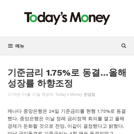
컨
텐
츠
로
건
너
메뉴
뛰
기
기준금리 1.75%로 동결…올해
성장률 하향조정
2019년 04월 25일
작성자:
Today's Money 편집팀
캐나다 중앙은행은 24일 기준금리를 현행 1.75%로 동결
했다. 중앙은행은 이날 정례 금리정책 회의를 열고 올해
경제가 둔화할 것으로 전망, 이같이 결정했다고 밝혔다.
이날 금리동결로 기준금리는 4회 연속 동결되었고