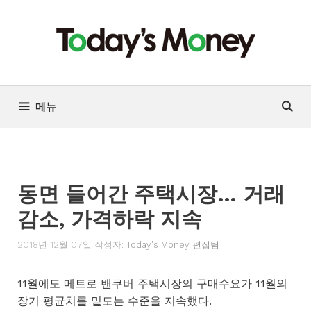
컨
텐
츠
로
건
너
메뉴
뛰
기
동면 들어간 주택시장… 거래
감소, 가격하락 지속
2018년 12월 07일
작성자:
Today's Money 편집팀
11월에도 메트로 밴쿠버 주택시장의 구매수요가 11월의
장기 평균치를 밑도는 수준을 지속했다.