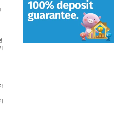
년
던
가
지
아
이