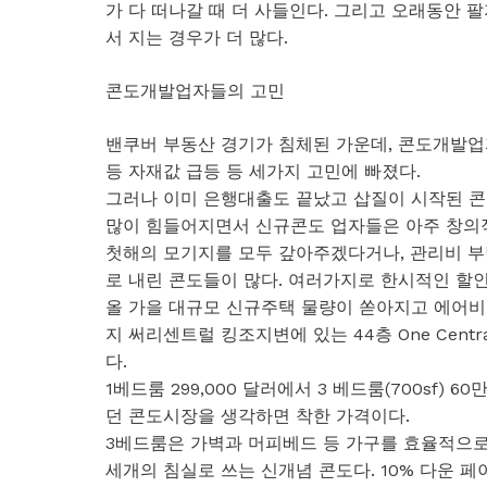
가 다 떠나갈 때 더 사들인다. 그리고 오래동안 
서 지는 경우가 더 많다.
콘도개발업자들의 고민
밴쿠버 부동산 경기가 침체된 가운데, 콘도개발업
등 자재값 급등 등 세가지 고민에 빠졌다.
그러나 이미 은행대출도 끝났고 삽질이 시작된 콘
많이 힘들어지면서 신규콘도 업자들은 아주 창의
첫해의 모기지를 모두 갚아주겠다거나, 관리비 부담
로 내린 콘도들이 많다. 여러가지로 한시적인 할인
올 가을 대규모 신규주택 물량이 쏟아지고 에어
지 써리센트럴 킹조지변에 있는 44층 One Ce
다.
1베드룸 299,000 달러에서 3 베드룸(700sf)
던 콘도시장을 생각하면 착한 가격이다.
3베드룸은 가벽과 머피베드 등 가구를 효율적으로
세개의 침실로 쓰는 신개념 콘도다. 10% 다운 페