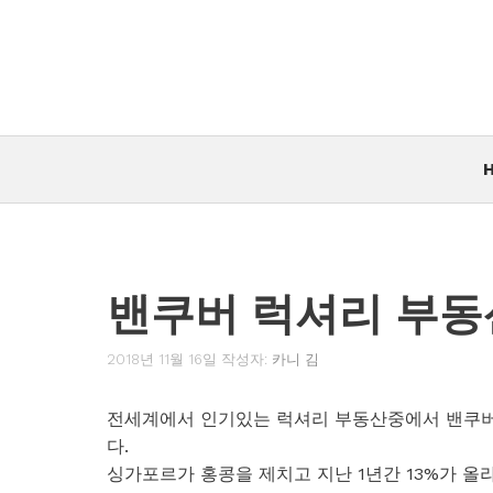
컨
텐
츠
로
건
너
뛰
기
밴쿠버 럭셔리 부동
2018년 11월 16일
작성자:
카니 김
전세계에서 인기있는 럭셔리 부동산중에서 밴쿠버 
다.
싱가포르가 홍콩을 제치고 지난 1년간 13%가 올