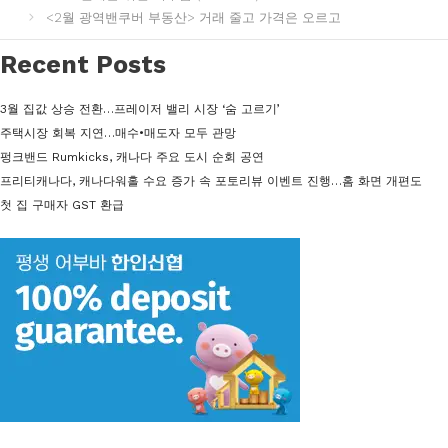
고
<2월 광역밴쿠버 부동산> 거래 줄고 가격은 오르고
리
Recent Posts
3월 집값 상승 전환…프레이저 밸리 시장 ‘숨 고르기’
주택시장 회복 지연…매수•매도자 모두 관망
펑크밴드 Rumkicks, 캐나다 주요 도시 순회 공연
프리티캐나다, 캐나다워홀 수요 증가 속 포토리뷰 이벤트 진행…홈 화면 개편도
첫 집 구매자 GST 환급