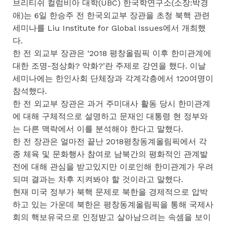
브리티쉬 컬럼비아 대학(UBC) 한국학연구소(소장:박경
애)는 6일 한승주 전 한국외교부 장관을 초청 북핵 관련
세미나를 Liu Institute for Global Issues에서 개최했
다.
한 전 외교부 장관은 ‘2018 평창올림픽 이후 한미관계에
대한 조명-정상화? 악화?’란 주제로 강연을 했다. 이날
세미나에는 한인사회 단체장과 각계각층에서 120여명이
참석했다.
한 전 외교부 장관은 과거 주미대사 활동 당시 한미관계
에 대해 구체적으로 설명하고 문재인 대통령 현 정부와
는 다른 맥락에서 이를 분석해야 한다고 말했다.
한 전 장관은 얼마전 끝난 2018평창동계올림픽에서 각
종 체육 및 문화행사 참여로 남북간의 평화적인 관계발
전에 대해 관심을 받고있지만 이로인해 한미관계가 우려
되며 결과는 차후 지켜봐야 할 것이라고 말했다.
현재 미국 정부가 북핵 문제로 북한을 경제적으로 압박
하고 있는 가운데 북한은 평창동계올림픽을 통해 국제사
회의 핵보유국으로 인정받고 살아남으려는 속셈을 보이