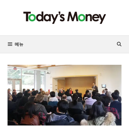
컨
텐
츠
로
건
너
메뉴
뛰
기