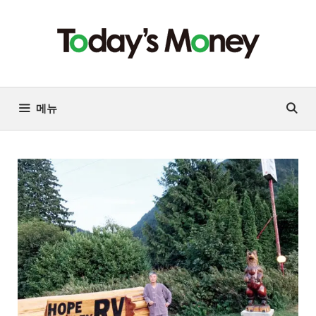
컨
텐
츠
로
건
너
메뉴
뛰
기