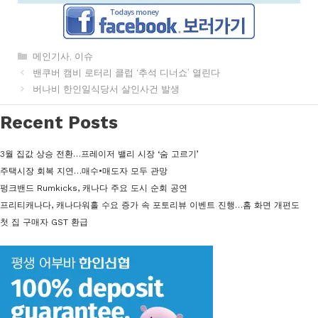
카
메인기사
,
이슈
테
밴쿠버 캠비 로터리 클럽 ‘추석 디너쇼’ 열린다
고
버나비 한인일식당서 살인사건 발생
리
Recent Posts
3월 집값 상승 전환…프레이저 밸리 시장 ‘숨 고르기’
주택시장 회복 지연…매수•매도자 모두 관망
펑크밴드 Rumkicks, 캐나다 주요 도시 순회 공연
프리티캐나다, 캐나다워홀 수요 증가 속 포토리뷰 이벤트 진행…홈 화면 개편도
첫 집 구매자 GST 환급