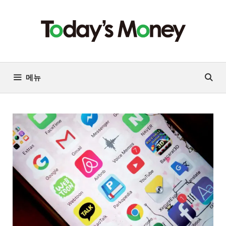
컨
텐
츠
로
건
너
메뉴
뛰
기