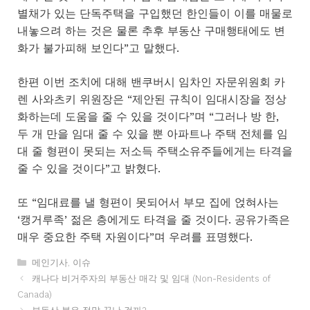
별채가 있는 단독주택을 구입했던 한인들이 이를 매물로
내놓으려 하는 것은 물론 추후 부동산 구매행태에도 변
화가 불가피해 보인다”고 말했다.
한편 이번 조치에 대해 밴쿠버시 임차인 자문위원회 카
렌 사와츠키 위원장은 “제안된 규칙이 임대시장을 정상
화하는데 도움을 줄 수 있을 것이다”며 “그러나 방 한,
두 개 만을 임대 줄 수 있을 뿐 아파트나 주택 전체를 임
대 줄 형편이 못되는 저소득 주택소유주들에게는 타격을
줄 수 있을 것이다”고 밝혔다.
또 “임대료를 낼 형편이 못되어서 부모 집에 얹혀사는
‘캥거루족’ 젊은 층에게도 타격을 줄 것이다. 공유가족은
매우 중요한 주택 자원이다”며 우려를 표명했다.
카
메인기사
,
이슈
테
캐나다 비거주자의 부동산 매각 및 임대 (Non-Residents of
고
Canada)
리