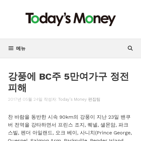
컨
텐
츠
로
건
너
메뉴
뛰
기
강풍에 BC주 5만여가구 정전
피해
2017년 05월 24일
작성자:
Today's Money 편집팀
찬 바람을 동반한 시속 90km의 강풍이 지난 23일 밴쿠
버 전역을 강타하면서 프린스 조지, 퀘넬, 샐몬암, 파크
스빌, 펜더 아일랜드, 오크 베이, 사니치(Prince George,
Quesnel, Salmon Arm, Parksville, Pender Island,