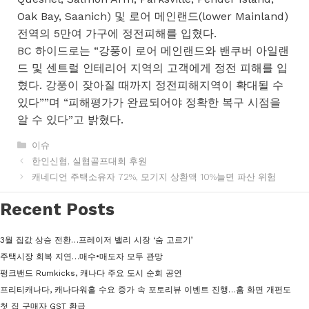
Oak Bay, Saanich) 및 로어 메인랜드(lower Mainland)
전역의 5만여 가구에 정전피해를 입혔다.
BC 하이드로는 “강풍이 로어 메인랜드와 밴쿠버 아일랜
드 및 센트럴 인테리어 지역의 고객에게 정전 피해를 입
혔다. 강풍이 잦아질 때까지 정전피해지역이 확대될 수
있다””며 “피해평가가 완료되어야 정확한 복구 시점을
알 수 있다”고 밝혔다.
카
이슈
테
한인신협, 실협골프대회 후원
고
캐네디언 주택소유자 72%, 모기지 상환액 10%늘면 파산 위험
리
Recent Posts
3월 집값 상승 전환…프레이저 밸리 시장 ‘숨 고르기’
주택시장 회복 지연…매수•매도자 모두 관망
펑크밴드 Rumkicks, 캐나다 주요 도시 순회 공연
프리티캐나다, 캐나다워홀 수요 증가 속 포토리뷰 이벤트 진행…홈 화면 개편도
첫 집 구매자 GST 환급