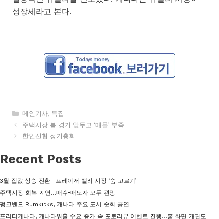
성장세라고 본다.
카
메인기사
,
특집
테
주택시장 봄 경기 앞두고 ‘매물’ 부족
고
한인신협 정기총회
리
Recent Posts
3월 집값 상승 전환…프레이저 밸리 시장 ‘숨 고르기’
주택시장 회복 지연…매수•매도자 모두 관망
펑크밴드 Rumkicks, 캐나다 주요 도시 순회 공연
프리티캐나다, 캐나다워홀 수요 증가 속 포토리뷰 이벤트 진행…홈 화면 개편도