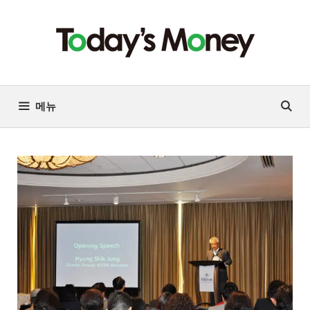
컨
텐
츠
로
건
너
메뉴
뛰
기