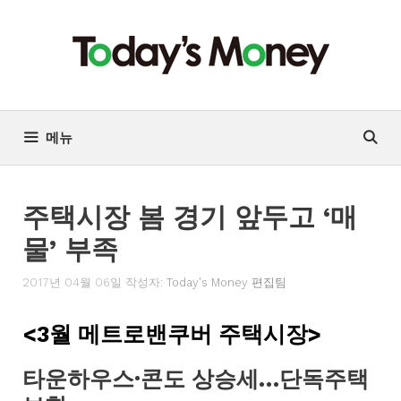
컨
텐
츠
로
건
너
메뉴
뛰
기
주택시장 봄 경기 앞두고 ‘매
물’ 부족
2017년 04월 06일
작성자:
Today's Money 편집팀
<3월 메트로밴쿠버 주택시장>
타운하우스·콘도 상승세…단독주택