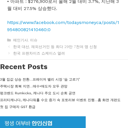
• 아파트 : $276,900로서 올해 2월 대비 3.7%, 지난해 3
월 대비 27.5% 상승했다.
https://www.facebook.com/todaysmoneyca/posts/1
954800821410460:0
카
메인기사
,
이슈
테
한국 대선, 재외선거인 등 최다 29만 7천여 명 신청
고
한국 프랜차이즈 쇼케이스 열려
리
Recent Posts
3월 집값 상승 전환…프레이저 밸리 시장 ‘숨 고르기’
주택시장 회복 지연…매수•매도자 모두 관망
펑크밴드 Rumkicks, 캐나다 주요 도시 순회 공연
프리티캐나다, 캐나다워홀 수요 증가 속 포토리뷰 이벤트 진행…홈 화면 개편도
첫 집 구매자 GST 환급