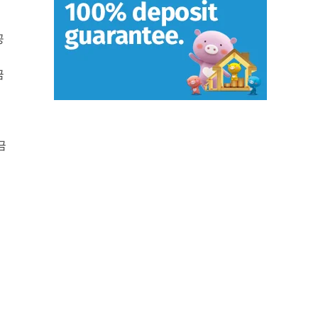
공
금
금