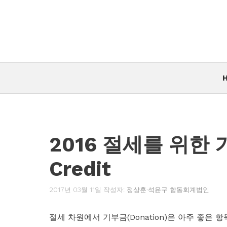
컨
텐
츠
로
건
너
뛰
기
2016 절세를 위한 기부
Credit
2017년 03월 11일
작성자:
정상훈·석윤구 합동회계법인
절세 차원에서 기부금(Donation)은 아주 좋은 